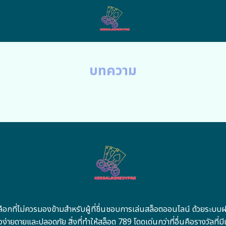
บทความ
ือกที่ไม่ควรมองข้ามสำหรับผู้ที่ชื่นชอบการเล่นสล็อตออนไลน์ ด้วยระบบ
งง่ายดายและปลอดภัย สิ่งที่ทำให้สล็อต 789 โดดเด่นกว่าที่อื่นคือรางวัลที