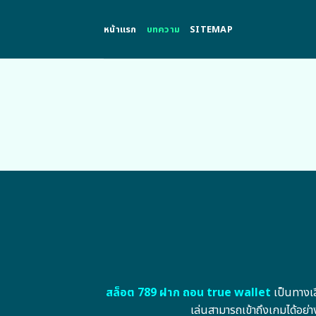
Skip
to
หน้าแรก
บทความ
SITEMAP
content
สล็อต 789 ฝาก ถอน true wallet
เป็นทางเล
เล่นสามารถเข้าถึงเกมได้อย่า