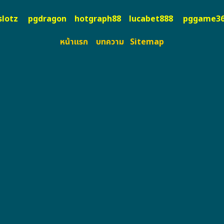
slotz
pgdragon
hotgraph88
lucabet888
pggame3
หน้าแรก
บทความ
Sitemap